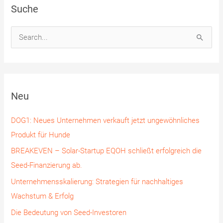
Suche
S
u
c
h
Neu
e
n
DOG1: Neues Unternehmen verkauft jetzt ungewöhnliches
n
Produkt für Hunde
a
BREAKEVEN – Solar-Startup EQOH schließt erfolgreich die
c
Seed-Finanzierung ab.
h
Unternehmensskalierung: Strategien für nachhaltiges
:
Wachstum & Erfolg
Die Bedeutung von Seed-Investoren