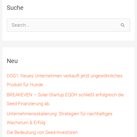
Suche
S
u
c
h
Neu
e
n
DOG1: Neues Unternehmen verkauft jetzt ungewöhnliches
n
Produkt für Hunde
a
BREAKEVEN – Solar-Startup EQOH schließt erfolgreich die
c
Seed-Finanzierung ab.
h
Unternehmensskalierung: Strategien für nachhaltiges
:
Wachstum & Erfolg
Die Bedeutung von Seed-Investoren