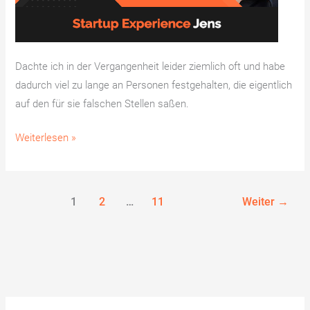
Dachte ich in der Vergangenheit leider ziemlich oft und habe
dadurch viel zu lange an Personen festgehalten, die eigentlich
auf den für sie falschen Stellen saßen.
Weiterlesen »
1
2
…
11
Weiter
→