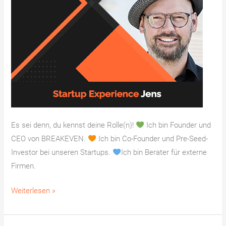
Es sei denn, du kennst deine Rolle(n)!
Ich bin Founder und
CEO von BREAKEVEN.
Ich bin Co-Founder und Pre-Seed-
Investor bei unseren Startups.
Ich bin Berater für externe
Firmen.
Weiterlesen »