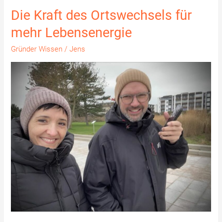
Die Kraft des Ortswechsels für
Die
Kraft
mehr Lebensenergie
des
Gründer Wissen
/
Jens
Ortswechsels
für
mehr
Lebensenergie