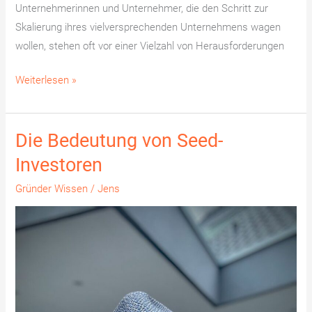
Unternehmerinnen und Unternehmer, die den Schritt zur
Skalierung ihres vielversprechenden Unternehmens wagen
wollen, stehen oft vor einer Vielzahl von Herausforderungen
Weiterlesen »
Die Bedeutung von Seed-
Die
Bedeutung
Investoren
von
Gründer Wissen
/
Jens
Seed-
Investoren