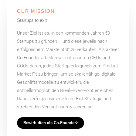
OUR MISSION
Startups to exit
Unser Ziel ist es, in den kommenden Jahren 50
Startups zu gründen – und diese jeweils nach
erfolgreichem Markteintritt zu verkaufen. Als aktiver
Co-Founder arbeiten wir mit unseren CEOs und
COOs daran, jedes Startup erfolgreich zum Product
Market Fit zu bringen, um so skalierfähige, digitale
Geschäftsmodelle zu entwickeln, die
schnellstmöglich den Break-Even-Point erreichen.
Dabei verfolgen wir eine klare Exit-Strategie und
streben den Verkauf nach 5 Jahren an.
Bewirb dich als Co-Founder