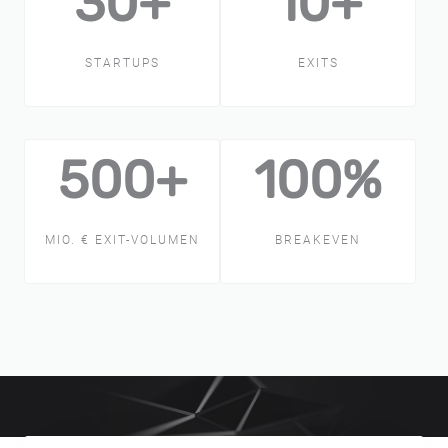
30+
10+
STARTUPS
EXITS
500+
100%
MIO. € EXIT-VOLUMEN
BREAKEVEN