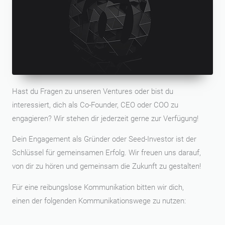
Hast du Fragen zu unseren Ventures oder bist du
interessiert, dich als Co-Founder, CEO oder COO zu
engagieren? Wir stehen dir jederzeit gerne zur Verfügung!
Dein Engagement als Gründer oder Seed-Investor ist der
Schlüssel für gemeinsamen Erfolg. Wir freuen uns darauf,
von dir zu hören und gemeinsam die Zukunft zu gestalten!
Für eine reibungslose Kommunikation bitten wir dich,
einen der folgenden Kommunikationswege zu nutzen: