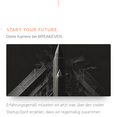
START YOUR FUTURE
Deine Karriere bei BREAKEVEN
Erfahrungsgemäß müssten wir jetzt was über den coolen
Startup-Spirit erzählen, dass wir regelmäßig zusammen