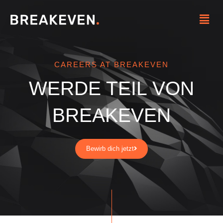
Zum
Menü
Inhalt
springen
CAREERS AT BREAKEVEN
WERDE TEIL VON
BREAKEVEN
Bewirb dich jetzt