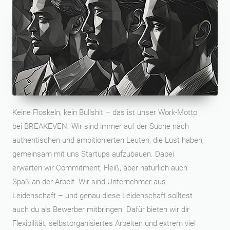
Keine Floskeln, kein Bullshit – das ist unser Work-Motto
bei BREAKEVEN. Wir sind immer auf der Suche nach
authentischen und ambitionierten Leuten, die Lust haben,
gemeinsam mit uns Startups aufzubauen. Dabei
erwarten wir Commitment, Fleiß, aber natürlich auch
Spaß an der Arbeit. Wir sind Unternehmer aus
Leidenschaft – und genau diese Leidenschaft solltest
auch du als Bewerber mitbringen. Dafür bieten wir dir
Flexibilität, selbstorganisiertes Arbeiten und extrem viel