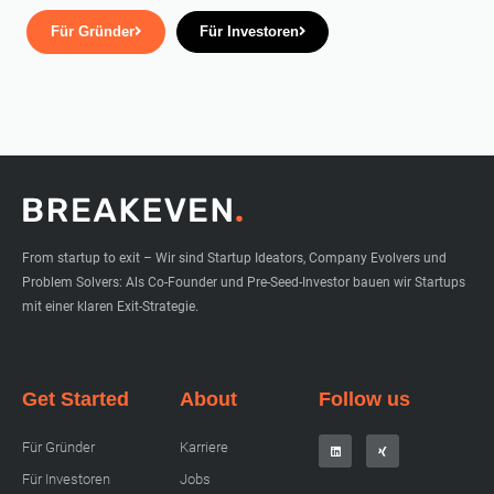
Für Gründer
Für Investoren
From startup to exit – Wir sind Startup Ideators, Company Evolvers und
Problem Solvers: Als Co-Founder und Pre-Seed-Investor bauen wir Startups
mit einer klaren Exit-Strategie.
Get Started
About
Follow us
L
X
Für Gründer
Karriere
i
i
n
n
k
g
Für Investoren
Jobs
e
d