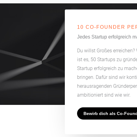
10 CO-FOUNDER PE
Jedes Startup erfolgreich 
Du willst Großes erreichen
ist es, 50 Startups zu gründ
Startup erfolgreich zu mach
bringen. Dafür sind wir kont
herausragenden Gründerpers
ambitioniert sind wie wir.
Bewirb dich als Co-Foun