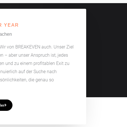
R YEAR
machen
? Wir von BREAKEVEN auch. Unser Ziel
en – aber unser Anspruch ist, jedes
en und zu einem profitablen Exit zu
inuierlich auf der Suche nach
önlichkeiten, die genau so
der