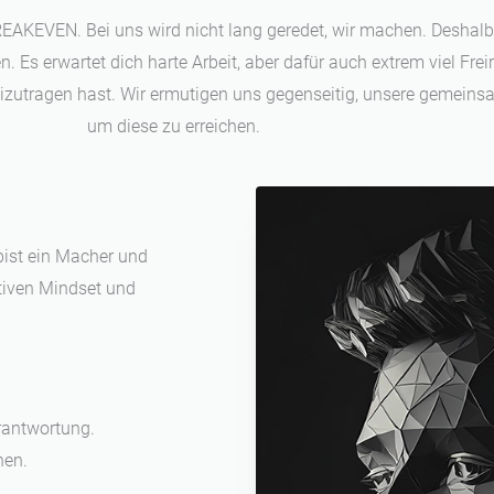
BREAKEVEN. Bei uns wird nicht lang geredet, wir machen. Deshal
 Es erwartet dich harte Arbeit, aber dafür auch extrem viel Fre
eizutragen hast. Wir ermutigen uns gegenseitig, unsere gemeinsa
um diese zu erreichen.
 bist ein Macher und
itiven Mindset und
rantwortung.
hen.