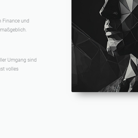
in Finance und
t maßgeblich.
oller Umgang sind
st volles