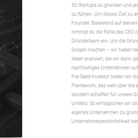
50 Startups zu gründen und jed
zu führen. Um dieses Ziel zu er
Founder. Basierend auf deinem
nimmst du die Rolle des CEO 
Gründerteam ein. Um die Grün
Sorgen machen – wir haben ber
Ideen evaluiert, die wir dann g
nachhaltiges Unternehmen auf
Pre-Seed-Investor bieten wir dir
Framework, das weit über die 
sondern schaffen für unsere G
Umfeld. So ermöglichen wir dir,
eigenes Unternehmen zu gründ
Unternehmerpersönlichkeit wei