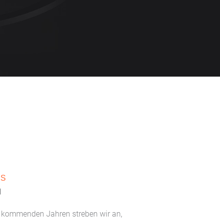
SS
N
n kommenden Jahren streben wir an,