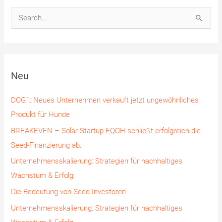
S
u
c
h
Neu
e
n
DOG1: Neues Unternehmen verkauft jetzt ungewöhnliches
n
Produkt für Hunde
a
BREAKEVEN – Solar-Startup EQOH schließt erfolgreich die
c
Seed-Finanzierung ab.
h
Unternehmensskalierung: Strategien für nachhaltiges
:
Wachstum & Erfolg
Die Bedeutung von Seed-Investoren
Unternehmensskalierung: Strategien für nachhaltiges