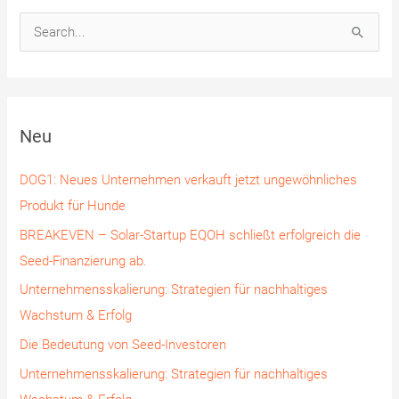
S
u
c
h
Neu
e
n
DOG1: Neues Unternehmen verkauft jetzt ungewöhnliches
n
Produkt für Hunde
a
BREAKEVEN – Solar-Startup EQOH schließt erfolgreich die
c
Seed-Finanzierung ab.
h
Unternehmensskalierung: Strategien für nachhaltiges
:
Wachstum & Erfolg
Die Bedeutung von Seed-Investoren
Unternehmensskalierung: Strategien für nachhaltiges