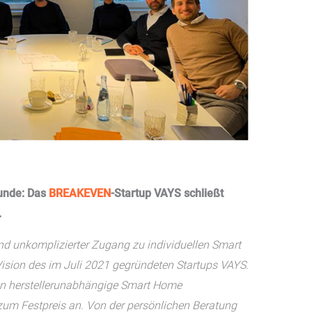
Runde: Das
BREAKEVEN
-Startup VAYS schließt
.
nd unkomplizierter Zugang zu individuellen Smart
 Vision des im Juli 2021 gegründeten Startups VAYS.
n herstellerunabhängige Smart Home
zum Festpreis an. Von der persönlichen Beratung