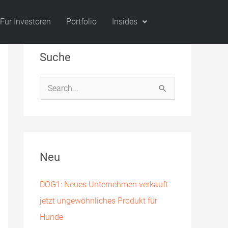
Für Investoren
Portfolio
Insides
Suche
S
u
c
h
Neu
e
n
DOG1: Neues Unternehmen verkauft
n
jetzt ungewöhnliches Produkt für
a
Hunde
c