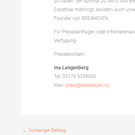
zu haben, der optimal zu VAYS und BR
Expertise mitbringt, sondern auch unse
Founder von BREAKEVEN.
Für Presseanfragen oder Infomaterialie
Verfügung.
Pressekontakt:
Ina Langenberg
:
Tel: 05173 9259090
Mail:
press@breakeven.vc
←
Vorheriger Beitrag