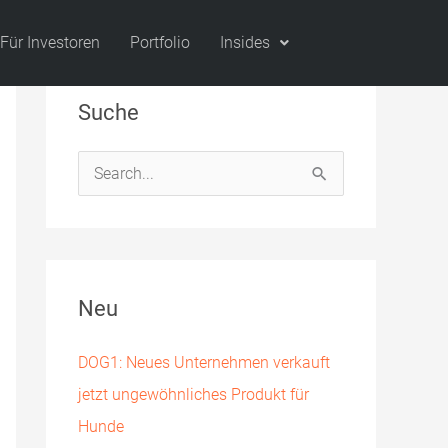
Für Investoren
Portfolio
Insides
Suche
S
u
c
h
Neu
e
n
DOG1: Neues Unternehmen verkauft
n
jetzt ungewöhnliches Produkt für
a
Hunde
c