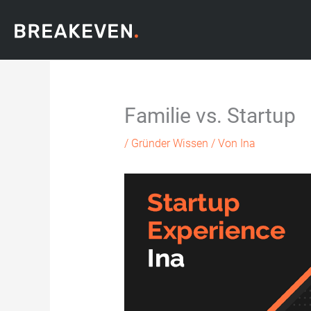
Zum
Inhalt
springen
Familie vs. Startup
/
Gründer Wissen
/ Von
Ina