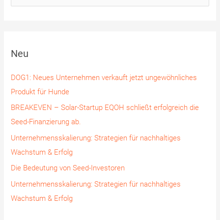
u
c
h
Neu
e
n
DOG1: Neues Unternehmen verkauft jetzt ungewöhnliches
n
Produkt für Hunde
a
BREAKEVEN – Solar-Startup EQOH schließt erfolgreich die
c
Seed-Finanzierung ab.
h
Unternehmensskalierung: Strategien für nachhaltiges
:
Wachstum & Erfolg
Die Bedeutung von Seed-Investoren
Unternehmensskalierung: Strategien für nachhaltiges
Wachstum & Erfolg