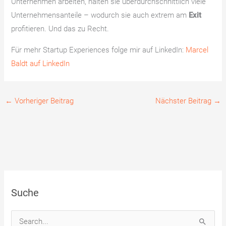
Unternehmen arbeiten, halten sie überdurchschnittlich viele
Unternehmensanteile – wodurch sie auch extrem am
Exit
profitieren. Und das zu Recht.
Für mehr Startup Experiences folge mir auf LinkedIn:
Marcel
Baldt auf LinkedIn
←
Vorheriger Beitrag
Nächster Beitrag
→
Suche
S