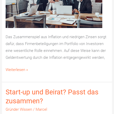
Das Zusammenspiel aus Inflation und niedrigen Zinsen sorgt
dafür, dass Firmenbeteiligungen im Portfolio von Investoren
eine wesentliche Rolle einnehmen. Auf diese Weise kann der
Geldentwertung durch die Inflation entgegengewirkt werden,
Weiterlesen »
Start-up und Beirat? Passt das
Start-
up
zusammen?
und
Gründer Wissen
/
Marcel
Beirat?