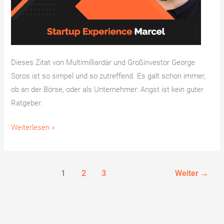
Dieses Zitat von Multimilliardär und Großinvestor George
Soros ist so simpel und so zutreffend. Es galt schon immer,
ob an der Börse, oder als Unternehmer: Angst ist kein guter
Ratgeber.
Weiterlesen »
1
2
3
Weiter
→