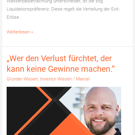
Wasserballbetrachtung unterscheidet, ist die sog.
Liquidationspräferenz. Diese regelt die Verteilung der Exit-
Erlöse.
Weiterlesen »
„Wer den Verlust fürchtet, der
„Wer
den
kann keine Gewinne machen.“
Verlust
Gründer Wissen
,
Investor Wissen
/
Marcel
fürchtet,
der
kann
keine
Gewinne
machen.“