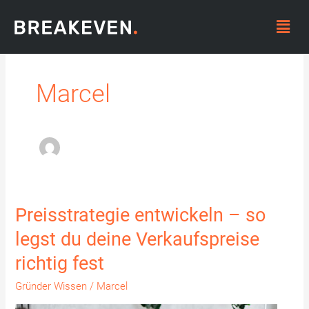
Zum
Menü
Inhalt
springen
Marcel
Preisstrategie entwickeln – so
Preisstrategie
entwickeln
legst du deine Verkaufspreise
–
richtig fest
so
legst
Gründer Wissen
/
Marcel
du