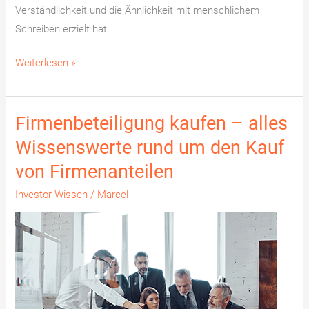
Verständlichkeit und die Ähnlichkeit mit menschlichem
Schreiben erzielt hat.
Weiterlesen »
Firmenbeteiligung kaufen – alles
Firmenbeteiligung
kaufen
Wissenswerte rund um den Kauf
–
von Firmenanteilen
alles
Wissenswerte
Investor Wissen
/
Marcel
rund
um
den
Kauf
von
Firmenanteilen