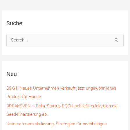
Suche
S
u
c
h
Neu
e
n
DOG1: Neues Unternehmen verkauft jetzt ungewöhnliches
n
Produkt für Hunde
a
BREAKEVEN – Solar-Startup EQOH schließt erfolgreich die
c
Seed-Finanzierung ab.
h
Unternehmensskalierung: Strategien für nachhaltiges
: