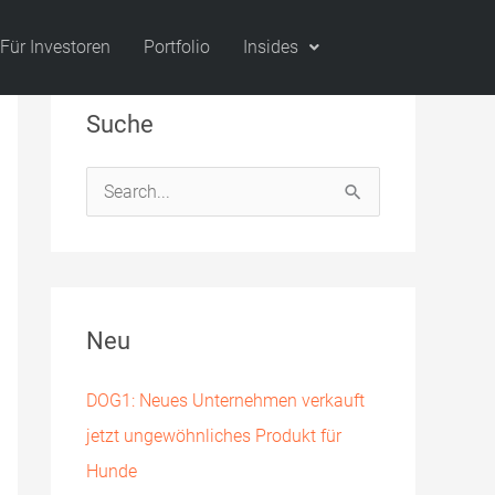
Für Investoren
Portfolio
Insides
Suche
S
u
c
h
Neu
e
n
DOG1: Neues Unternehmen verkauft
n
jetzt ungewöhnliches Produkt für
a
Hunde
c