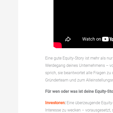
Eine gute Equity-Story ist mehr als nu
Werdegang deines Unternehmens – von 
sprich, sie beantwortet alle Fragen z
Gründerteam und zum Alleinstellung
Für wen oder was ist deine Equity-Sto
Investoren
:
Eine überzeugende Equity-S
Interesse zu wecken – vorausgesetzt, 