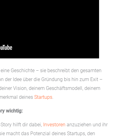
r eine Geschichte – sie beschreibt den gesamten
der Idee über die Gründung bis hin zum Exit –
u deiner Vision, deinem Geschäftsmodell, deinem
smerkmal deines
Startups
.
ry wichtig:
tory hilft dir dabei,
Investoren
anzuziehen und ihr
sie macht das Potenzial deines Startups, den