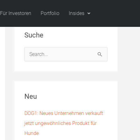
Für Investoren
Portfolio
Insides
Suche
S
u
c
h
Neu
e
n
DOG1: Neues Unternehmen verkauft
n
jetzt ungewöhnliches Produkt für
a
Hunde
c