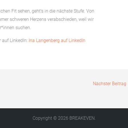
chen Fit sehen, geht’s in die nächste Stufe. Von
mer schweren Herzens verabschieden, weil wir
er*innen suchen.
r auf LinkedIn:
Ina Langenberg auf LinkedIn
Nächster Beitrag
Copyright © 2026 BREAKEVEN.