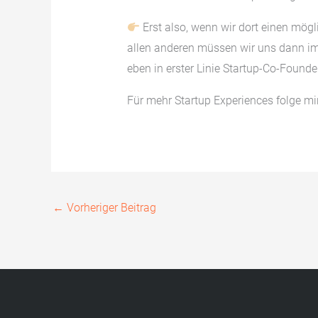
Erst also, wenn wir dort einen mögli
allen anderen müssen wir uns dann im
eben in erster Linie Startup-Co-Found
Für mehr Startup Experiences folge mi
←
Vorheriger Beitrag