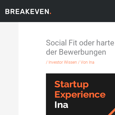
Zum
Inhalt
springen
Social Fit oder hart
der Bewerbungen
/
Investor Wissen
/ Von
Ina