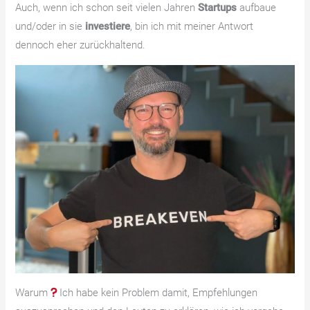
Auch, wenn ich schon seit vielen Jahren
Startups
aufbaue
und/oder in sie
investiere
, bin ich mit meiner Antwort
dennoch eher zurückhaltend.
Warum
Ich habe kein Problem damit, Empfehlungen