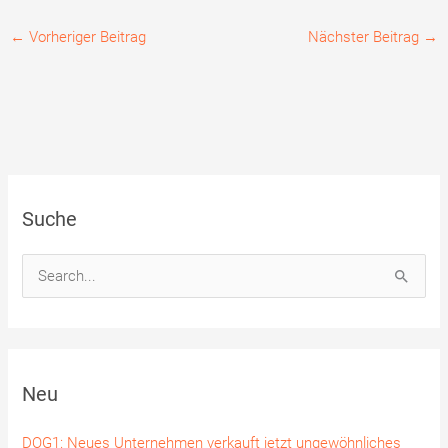
←
Vorheriger Beitrag
Nächster Beitrag
→
Suche
S
u
c
h
Neu
e
n
DOG1: Neues Unternehmen verkauft jetzt ungewöhnliches