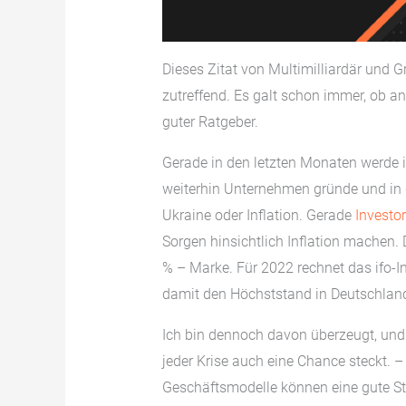
Dieses Zitat von Multimilliardär und G
zutreffend. Es galt schon immer, ob an
guter Ratgeber.
Gerade in den letzten Monaten werde i
weiterhin Unternehmen gründe und in die
Ukraine oder Inflation. Gerade
Investo
Sorgen hinsichtlich Inflation machen. 
% – Marke. Für 2022 rechnet das ifo-Ins
damit den Höchststand in Deutschland
Ich bin dennoch davon überzeugt, und 
jeder Krise auch eine Chance steckt. 
Geschäftsmodelle können eine gute Str