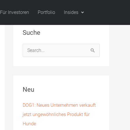
Für Investoren
Portfolio
Insides
Suche
S
u
c
h
Neu
e
n
DOG1: Neues Unternehmen verkauft
n
jetzt ungewöhnliches Produkt für
a
Hunde
c