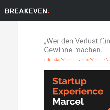
Zum
Inhalt
springen
„Wer den Verlust für
Gewinne machen.“
/
Gründer Wissen
,
Investor Wissen
/ V