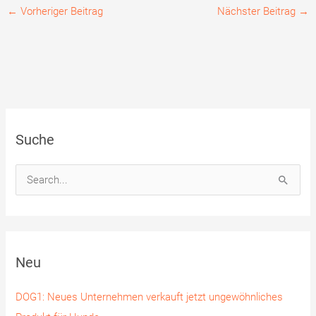
←
Vorheriger Beitrag
Nächster Beitrag
→
Suche
S
u
c
h
Neu
e
n
DOG1: Neues Unternehmen verkauft jetzt ungewöhnliches
n