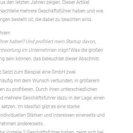
us den letzten Jahren zeigen. Dieser Artikel
 Nachteile mehrere Geschäftsführer haben und wie
en bestellt ist, die dabei zu beachten sind.
hrern
er haben? Und profitiert mein Startup davon,
rantwortung im Unternehmen trägt?
Was die großen
ng sein können, das beleuchtet dieser Abschnitt.
:
Setzt zum Beispiel eine GmbH zwei
es häufig mit dem Wunsch verbunden, in größerem
n zu profitieren. Durch ihren unterschiedlichen
 mehrere Geschäftsführer dazu in der Lage, einen
etzen. Im Idealfall gibt es eine starke
dividuellen Stärken und Interessen einerseits und
nehmen andererseits.
e Vorteile 2 Geschäftsführer haben, zeigt sich bei