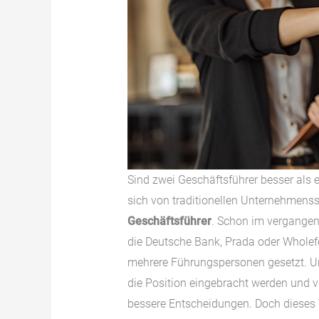
Sind zwei Geschäftsführer besser als
sich von traditionellen Unternehmens
Geschäftsführer
. Schon im vergange
die Deutsche Bank, Prada oder Whole
mehrere Führungspersonen gesetzt. U
die Position eingebracht werden und v
bessere Entscheidungen. Doch dieses 