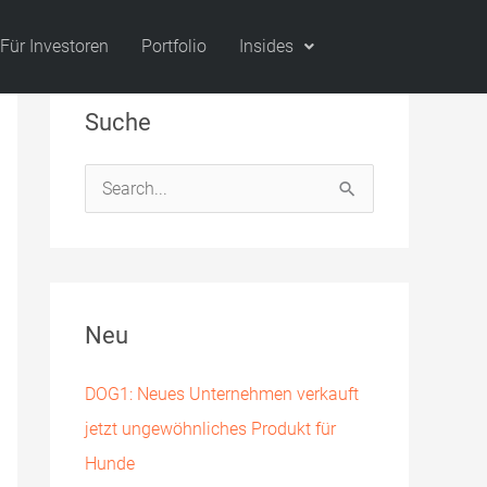
Für Investoren
Portfolio
Insides
Suche
S
u
c
h
Neu
e
n
DOG1: Neues Unternehmen verkauft
n
jetzt ungewöhnliches Produkt für
a
Hunde
c