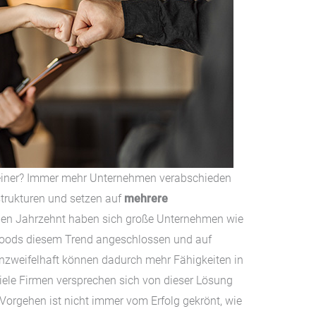
 einer? Immer mehr Unternehmen verabschieden
strukturen und setzen auf
mehrere
nen Jahrzehnt haben sich große Unternehmen wie
foods diesem Trend angeschlossen und auf
nzweifelhaft können dadurch mehr Fähigkeiten in
iele Firmen versprechen sich von dieser Lösung
Vorgehen ist nicht immer vom Erfolg gekrönt, wie