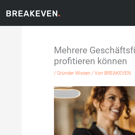
Zum
Inhalt
springen
Mehrere Geschäftsfü
profitieren können
/
Gründer Wissen
/ Von
BREAKEVEN