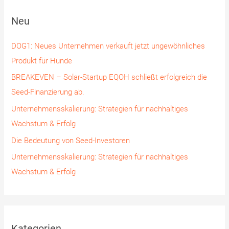
h
Neu
e
n
DOG1: Neues Unternehmen verkauft jetzt ungewöhnliches
n
Produkt für Hunde
a
BREAKEVEN – Solar-Startup EQOH schließt erfolgreich die
c
Seed-Finanzierung ab.
h
Unternehmensskalierung: Strategien für nachhaltiges
:
Wachstum & Erfolg
Die Bedeutung von Seed-Investoren
Unternehmensskalierung: Strategien für nachhaltiges
Wachstum & Erfolg
Kategorien