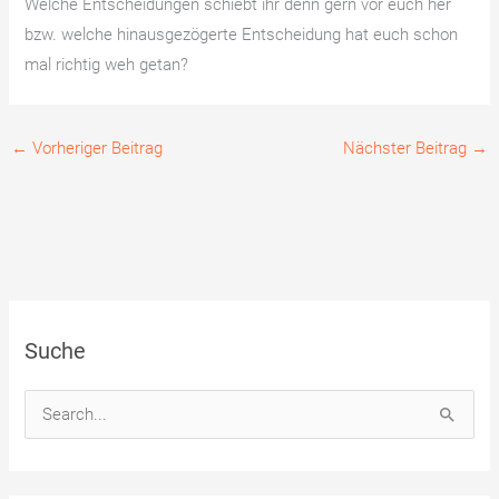
Welche Entscheidungen schiebt ihr denn gern vor euch her
bzw. welche hinausgezögerte Entscheidung hat euch schon
mal richtig weh getan?
←
Vorheriger Beitrag
Nächster Beitrag
→
Suche
S
u
c