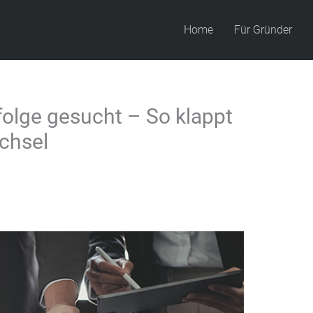
Home
Für Gründer
lge gesucht – So klappt
chsel