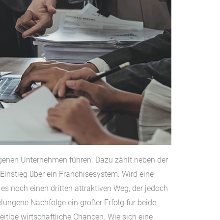
igenen Unternehmen führen. Dazu zählt neben der
instieg über ein Franchisesystem. Wird eine
s noch einen dritten attraktiven Weg, der jedoch
elungene Nachfolge ein großer Erfolg für beide
itige wirtschaftliche Chancen. Wie sich eine