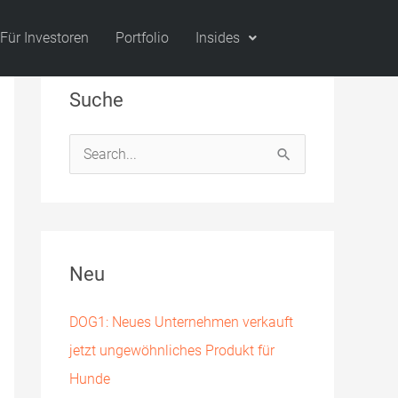
Für Investoren
Portfolio
Insides
Suche
S
u
c
h
Neu
e
n
DOG1: Neues Unternehmen verkauft
n
jetzt ungewöhnliches Produkt für
a
Hunde
c