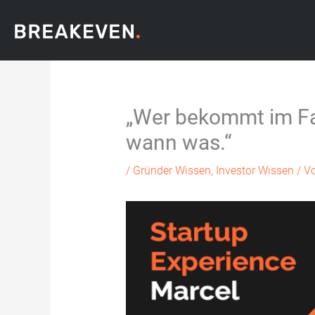
Zum
Inhalt
springen
„Wer bekommt im Fal
wann was.“
/
Gründer Wissen
,
Investor Wissen
/ V