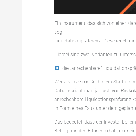
Ein Instrument, das sich von einer kla
sog.
Liquidationspräferenz. Diese regelt die 
Hierbei sind zwei Varianten zu untersc
die „anrechenbare″ Liquidationspr
Wer als Investor Geld in ein Start-up i
Daher spricht man ja auch von Risikok
anrechenbare Liquidationspräferenz k
in Form eines Exits unter dem geplant
Das bedeutet, dass der Investor bei e
Betrag aus den Erlösen erhält, der se