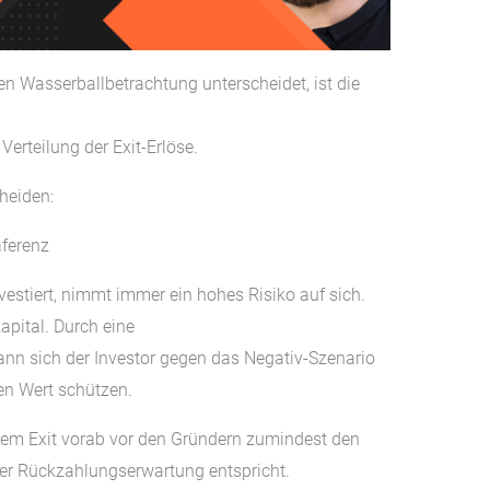
ren Wasserballbetrachtung unterscheidet, ist die
Verteilung der Exit-Erlöse.
heiden:
äferenz
nvestiert, nimmt immer ein hohes Risiko auf sich.
apital. Durch eine
ann sich der Investor gegen das Negativ-Szenario
en Wert schützen.
inem Exit vorab vor den Gründern zumindest den
iner Rückzahlungserwartung entspricht.