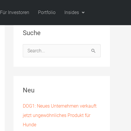
Für Investoren
Portfolio
Insides
Suche
S
u
c
h
Neu
e
n
DOG1: Neues Unternehmen verkauft
n
jetzt ungewöhnliches Produkt für
a
Hunde
c