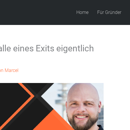
Home
Für Gründer
le eines Exits eigentlich
on
Marcel