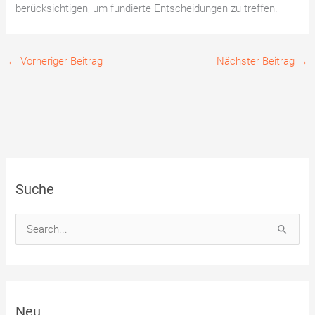
berücksichtigen, um fundierte Entscheidungen zu treffen.
←
Vorheriger Beitrag
Nächster Beitrag
→
Suche
S
u
c
h
Neu
e