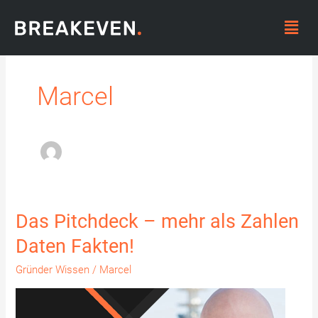
Zum
Menü
Inhalt
springen
Marcel
Das Pitchdeck – mehr als Zahlen
Das
Pitchdeck
Daten Fakten!
–
Gründer Wissen
/
Marcel
mehr
als
Zahlen