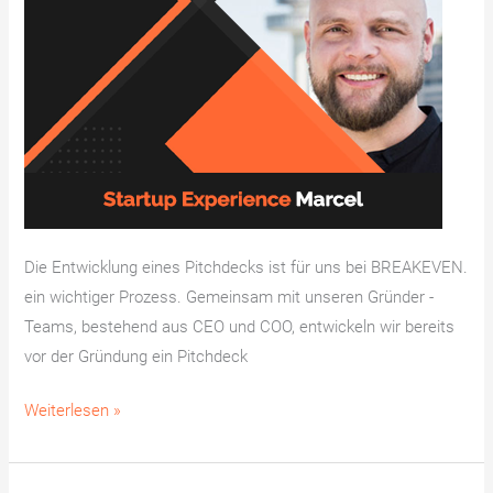
Daten
Fakten!
Die Entwicklung eines Pitchdecks ist für uns bei BREAKEVEN.
ein wichtiger Prozess. Gemeinsam mit unseren Gründer -
Teams, bestehend aus CEO und COO, entwickeln wir bereits
vor der Gründung ein Pitchdeck
Weiterlesen »