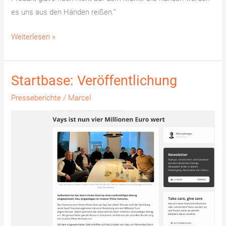
es uns aus den Händen reißen.“
Weiterlesen »
Startbase: Veröffentlichung
Startbase:
Veröffentlichung
Presseberichte
/
Marcel