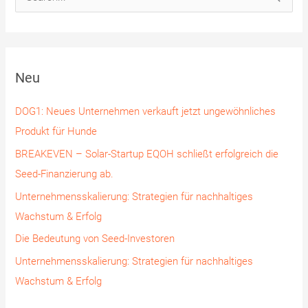
u
c
h
Neu
e
n
DOG1: Neues Unternehmen verkauft jetzt ungewöhnliches
n
Produkt für Hunde
a
BREAKEVEN – Solar-Startup EQOH schließt erfolgreich die
c
Seed-Finanzierung ab.
h
Unternehmensskalierung: Strategien für nachhaltiges
:
Wachstum & Erfolg
Die Bedeutung von Seed-Investoren
Unternehmensskalierung: Strategien für nachhaltiges
Wachstum & Erfolg