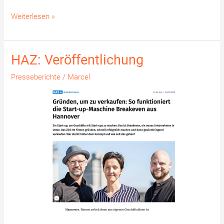
Weiterlesen »
HAZ: Veröffentlichung
HAZ:
Veröffentlichung
Presseberichte
/
Marcel